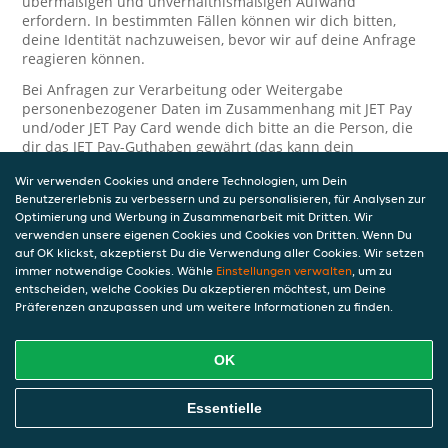
übermäßigen und unverhältnismäßigen Aufwand
erfordern. In bestimmten Fällen können wir dich bitten,
deine Identität nachzuweisen, bevor wir auf deine Anfrage
reagieren können.
Bei Anfragen zur Verarbeitung oder Weitergabe
personenbezogener Daten im Zusammenhang mit JET Pay
und/oder JET Pay Card wende dich bitte an die Person, die
dir das JET Pay-Guthaben gewährt (das kann dein
Arbeitgeber, Geschäftspartner usw. sein). Dies ist
Wir verwenden Cookies und andere Technologien, um Dein
erforderlich, da JET und die Person, die dir das Guthaben
Benutzererlebnis zu verbessern und zu personalisieren, für Analysen zur
gewährt, eine separate Verantwortung für die Verarbeitung
Optimierung und Werbung in Zusammenarbeit mit Dritten. Wir
und den Schutz deiner personenbezogenen Daten haben.
verwenden unsere eigenen Cookies und Cookies von Dritten. Wenn Du
Solltest du weitere Fragen oder Beschwerden in Bezug auf
auf OK klickst, akzeptierst Du die Verwendung aller Cookies. Wir setzen
immer notwendige Cookies. Wähle
die Verarbeitung deiner personenbezogenen Daten haben,
Einstellungen verwalten
, um zu
entscheiden, welche Cookies Du akzeptieren möchtest, um Deine
kontaktieren wir dich gerne. Wir würden uns auch über
Präferenzen anzupassen und um weitere Informationen zu finden.
Tipps oder Vorschläge zur Verbesserung unserer Erklärung
freuen.
OK
Sicherheit
JET nimmt den Schutz personenbezogener Daten sehr ernst
Essentielle
und daher ergreifen wir angemessene Maßnahmen, um
deine personenbezogenen Daten vor Missbrauch, Verlust,