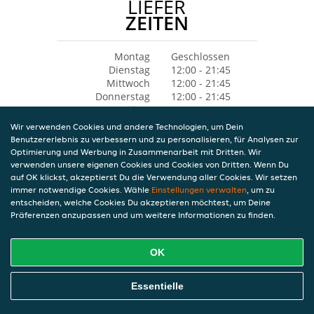
LIEFER
ZEITEN
Montag
Geschlossen
Dienstag
12:00 - 21:45
Mittwoch
12:00 - 21:45
Donnerstag
12:00 - 21:45
Freitag
12:00 - 22:00
Samstag
13:00 - 22:00
Wir verwenden Cookies und andere Technologien, um Dein
Sonntag
13:00 - 22:00
Benutzererlebnis zu verbessern und zu personalisieren, für Analysen zur
Optimierung und Werbung in Zusammenarbeit mit Dritten. Wir
verwenden unsere eigenen Cookies und Cookies von Dritten. Wenn Du
auf OK klickst, akzeptierst Du die Verwendung aller Cookies. Wir setzen
immer notwendige Cookies. Wähle
Einstellungen verwalten
, um zu
entscheiden, welche Cookies Du akzeptieren möchtest, um Deine
Präferenzen anzupassen und um weitere Informationen zu finden.
OK
Essentielle